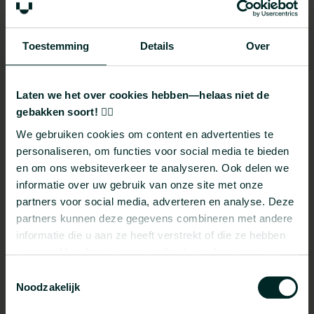
Toestemming
Details
Over
Video-interactie
Laten we het over cookies hebben—helaas niet de
gebakken soort! 🤷‍♂️
Wanneer iemand een YouTube-video start of
We gebruiken cookies om content en advertenties te
voltooit, wordt er een gebeurtenis
personaliseren, om functies voor social media te bieden
opgenomen. Voorlopig werkt deze functie
en om ons websiteverkeer te analyseren. Ook delen we
alleen met YouTube. Het kan echter worden
informatie over uw gebruik van onze site met onze
uitgebreid via Google Tag Manager (GTM).
partners voor social media, adverteren en analyse. Deze
partners kunnen deze gegevens combineren met andere
Bestanden downloaden
informatie die u aan ze heeft verstrekt of die ze hebben
verzameld op basis van uw gebruik van hun services.
Traceer een bestandsdownload telkens
Toestemmingsselectie
Noodzakelijk
wanneer een bezoeker op een downloadbaar
bestand klikt.