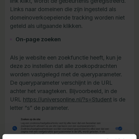
link klikt, wordt de gebeurtenis geregistreerd.
Links naar domeinen die zijn ingesteld als
domeinoverkoepelende tracking worden niet
geteld als uitgaande klikken.
On-page zoeken
Als je website een zoekfunctie heeft, kun je
deze zo instellen dat alle zoekopdrachten
worden vastgelegd met de queryparameter.
De queryparameter verschijnt in de URL
achter het vraagteken. Bijvoorbeeld, in de
URL
https://universonline.nl/?s=Student
is de
letter “s” de parameter.