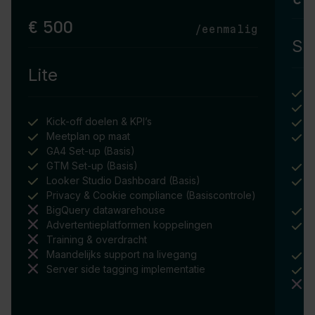
€ 500
/eenmalig
St
Lite
K
Kick-off doelen & KPI’s
G
Meetplan op maat
GA4 Set-up (Basis)
t
GTM Set-up (Basis)
Looker Studio Dashboard (Basis)
P
Privacy & Cookie compliance (Basiscontrole)
i
BigQuery datawarehouse
Advertentieplatformen koppelingen
A
Training & overdracht
p
Maandelijks support na livegang
T
Server side tagging implementatie
M
S