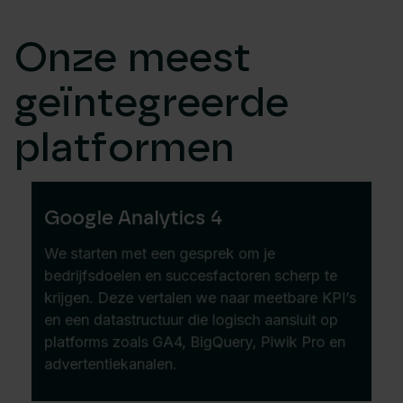
Onze meest
geïntegreerde
platformen
Google Analytics 4
We starten met een gesprek om je
bedrijfsdoelen en succesfactoren scherp te
krijgen. Deze vertalen we naar meetbare KPI’s
en een datastructuur die logisch aansluit op
platforms zoals GA4, BigQuery, Piwik Pro en
advertentiekanalen.